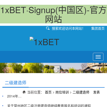
1xBET·Signup(中国区)-官方
网站
搜索
欢迎访问本网站！
集团首页
Toggl
navig
二级建造师
当前位置：
首页
>
岗位培训
>
二级建造师
发表
2014年下半年第一期二级建造师继续教育人员名单
2014-10-29
关于常州地区二级注册建造师继续教育报名和培训的通知