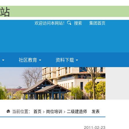
网站
欢迎访问本网站！
搜索
集团首页
训
社区教育
资料下载
当前位置：
首页
>
岗位培训
>
二级建造师
发表
2011-02-23