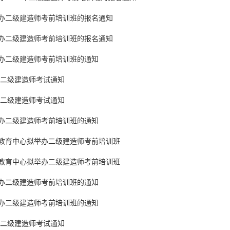
办二级建造师考前培训班的报名通知
办二级建造师考前培训班的报名通知
办二级建造师考前培训班的通知
8年二级建造师考试通知
8年二级建造师考试通知
办二级建造师考前培训班的通知
教育中心拟举办二级建造师考前培训班
教育中心拟举办二级建造师考前培训班
办二级建造师考前培训班的通知
办二级建造师考前培训班的通知
8年二级建造师考试通知